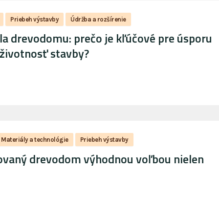
Priebeh výstavby
Údržba a rozšírenie
la drevodomu: prečo je kľúčové pre úsporu
 životnosť stavby?
Materiály a technológie
Priebeh výstavby
ovaný drevodom výhodnou voľbou nielen