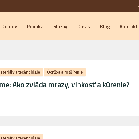
Domov
Ponuka
Služby
O nás
Blog
Kontakt
ateriály a technológie
Údržba a rozšírenie
e: Ako zvláda mrazy, vlhkosť a kúrenie?
ateriály a technológie