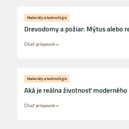
výstavbe
Drevodomy
a
Materiály a technológie
požiar:
Drevodomy a požiar: Mýtus alebo re
Mýtus
alebo
Čítať príspevok »
reálne
riziko?
Aká
je
Materiály a technológie
reálna
Aká je reálna životnosť modernéh
životnosť
moderného
Čítať príspevok »
drevodomu?