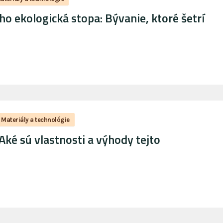
o ekologická stopa: Bývanie, ktoré šetrí
Materiály a technológie
ké sú vlastnosti a výhody tejto