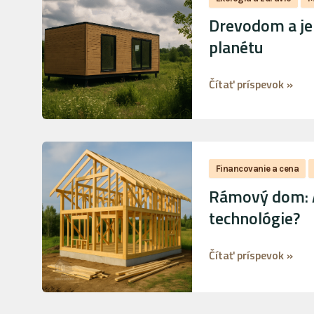
jeho
Drevodom a jeh
ekologická
planétu
stopa:
Bývanie,
Čítať príspevok »
ktoré
šetrí
planétu
Rámový
dom:
Financovanie a cena
Aké
Rámový dom: A
sú
technológie?
vlastnosti
a
Čítať príspevok »
výhody
tejto
technológie?