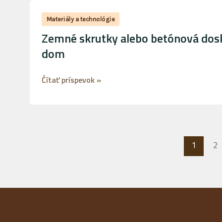
Zemné
skrutky
Materiály a technológie
alebo
Zemné skrutky alebo betónová doska
betónová
dom
doska?
Ako
Čítať príspevok »
si
vybrať
správny
základ
pre
1
2
váš
dom