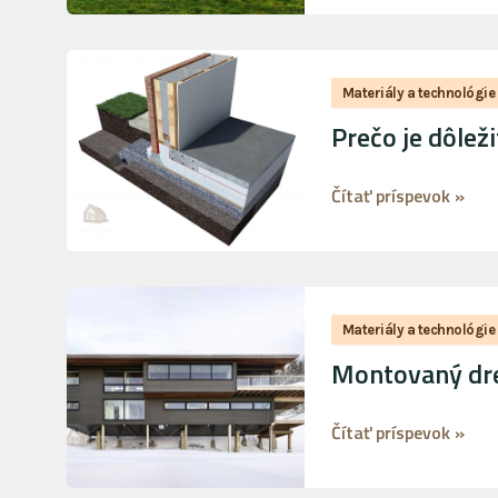
leto?
Prečo
je
Materiály a technológie
dôležité
Prečo je dôlež
zatepliť
základ
Čítať príspevok »
drevodomu?
Montovaný
drevodom:
Materiály a technológie
pravda
Montovaný dre
a
mýty
Čítať príspevok »
o
jeho