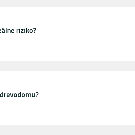
álne riziko?
o drevodomu?