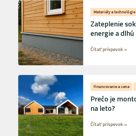
Zateplenie
sokla
Materiály a technológie
drevodomu:
Zateplenie sok
prečo
energie a dlhú
je
kľúčové
Čítať príspevok »
pre
úsporu
energie
a
Prečo
dlhú
je
Financovanie a cena
životnosť
montovaný
Prečo je mont
stavby?
drevodom
na leto?
výhodnou
voľbou
Čítať príspevok »
nielen
na