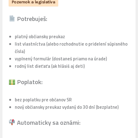
Pozemok a legislatíva
Potrebuješ:
platný občiansky preukaz
list vlastníctva (alebo rozhodnutie o pridelení súpisného
čísla)
vyplnený formulár (dostaneš priamo na úrade)
rodný list dieťaťa (ak hlásiš aj deti)
Poplatok:
bez poplatku pre občanov SR
nový občiansky preukaz vydaný do 30 dní (bezplatne)
Automaticky sa oznámi: