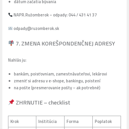
dátum začatia bývania
NAPR.Ružomberok – odpady: 044 / 431 41 37
odpady@ruzomberok.sk
7. ZMENA KOREŠPONDENČNEJ ADRESY
Nahlás ju:
bankám, poisťovniam, zamestnávateľovi, lekárovi
zmeniť si adresu v e-shope, bankingu, poistení
na pošte (presmerovanie pošty – ak potrebné)
ZHRNUTIE – checklist
Krok
Inštitúcia
Forma
Poplatok