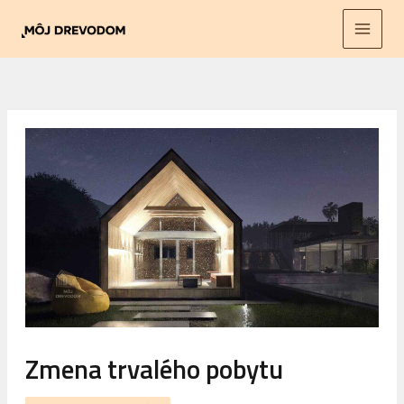
Preskočiť
na
obsah
Zmena trvalého pobytu