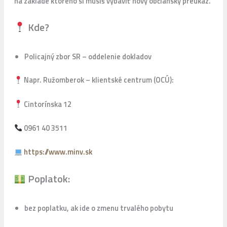
na základe ktorého si musíš vybaviť nový občiansky preukaz.
Kde?
Policajný zbor SR – oddelenie dokladov
Napr. Ružomberok – klientské centrum (OCÚ):
Cintorínska 12
0961 40 3511
https://www.minv.sk
Poplatok:
bez poplatku, ak ide o zmenu trvalého pobytu