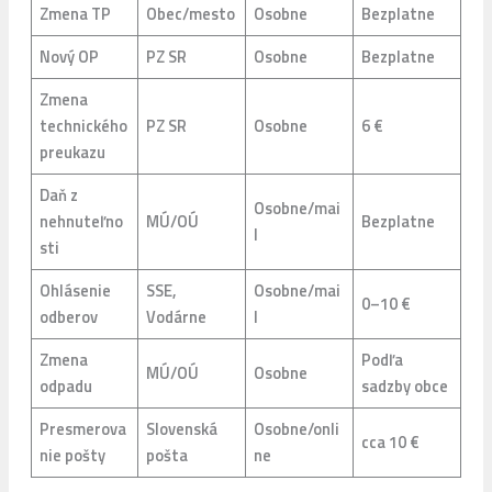
Zmena TP
Obec/mesto
Osobne
Bezplatne
Nový OP
PZ SR
Osobne
Bezplatne
Zmena
technického
PZ SR
Osobne
6 €
preukazu
Daň z
Osobne/mai
nehnuteľno
MÚ/OÚ
Bezplatne
l
sti
Ohlásenie
SSE,
Osobne/mai
0–10 €
odberov
Vodárne
l
Zmena
Podľa
MÚ/OÚ
Osobne
odpadu
sadzby obce
Presmerova
Slovenská
Osobne/onli
cca 10 €
nie pošty
pošta
ne