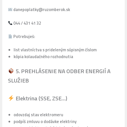
danepoplatky@ruzomberok.sk
044 / 431 41 32
Potrebuješ:
list vlastníctva s prideleným súpisným číslom
kópia kolaudačného rozhodnutia
5. PREHLÁSENIE NA ODBER ENERGIÍ A
SLUŽIEB
Elektrina (SSE, ZSE…)
odovzdaj stav elektromeru
podpíš zmluvu o dodávke elektriny