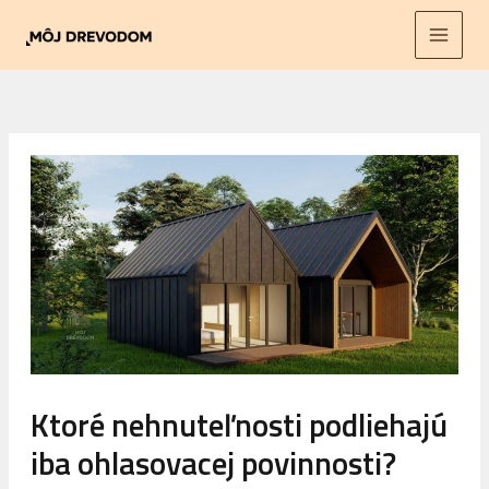
Preskočiť
na
obsah
Ktoré nehnuteľnosti podliehajú
iba ohlasovacej povinnosti?