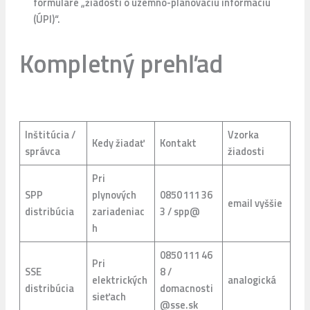
formuláre „žiadosti o územno-plánovaciu informáciu
(ÚPI)“.
Kompletný prehľad
Inštitúcia /
Vzorka
Kedy žiadať
Kontakt
správca
žiadosti
Pri
SPP
plynových
0850 111 36
email vyššie
distribúcia
zariadeniac
3 / spp@
h
0850 111 46
Pri
SSE
8 /
elektrických
analogická
distribúcia
domacnosti
sieťach
@sse.sk