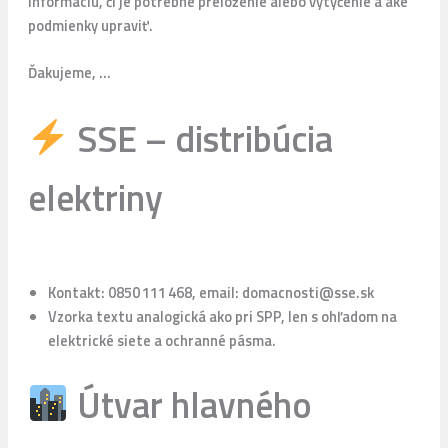
informáciu, či je potrebné preloženie alebo vytýčenie a aké
podmienky upraviť.
Ďakujeme, …
SSE – distribúcia
elektriny
Kontakt: 0850 111 468, email: domacnosti@sse.sk
Vzorka textu analogická ako pri SPP, len s ohľadom na
elektrické siete a ochranné pásma.
Útvar hlavného