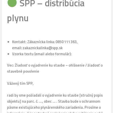
SPP – distribúcia
plynu
Kontakt: Zákaznícka linka: 0850 111 363,
email: zakaznickalinka@spp.sk
Vzorka textu (email alebo formulár):
Vec: Žiadosť o vyjadrenie ku stavbe – ohlásenie / žiadosť o
stavebné povolenie
Vážený tím SPP,
radi by sme požiadali o vyjadrenie ku stavbe [stručný popis
objektu] na parc. č. …, obec … . Stavba bude v ochrannom
pásme existujúceho plynárenského zariadenia. Prosíme o