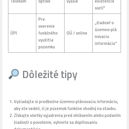
Telekom
optike
vyššie
existencie
sietí“
Pre
„žiadosť o
overenie
územno‑plá
ÚPI
funkčného
OÚ / online
novaciu
využitia
informáciu“
pozemku
Dôležité tipy
Vyžiadajte si predbežne územno‑plánovaciu informáciu,
aby ste vedeli, či je pozemok funkčne vhodný na stavbu.
Získajte všetky vyjadrenia pred ohlásením alebo podaním
žiadosti o povolenie, vyhnete sa doplňovaniu