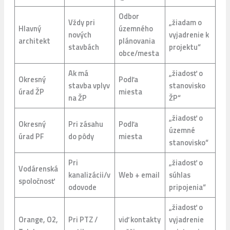
Odbor
Vždy pri
„žiadam o
Hlavný
územného
nových
vyjadrenie k
architekt
plánovania
stavbách
projektu“
obce/mesta
Ak má
„žiadosť o
Okresný
Podľa
stavba vplyv
stanovisko
úrad ŽP
miesta
na ŽP
ŽP“
„žiadosť o
Okresný
Pri zásahu
Podľa
územné
úrad PF
do pôdy
miesta
stanovisko“
Pri
„žiadosť o
Vodárenská
kanalizácii/v
Web + email
súhlas
spoločnosť
odovode
pripojenia“
„žiadosť o
Orange, O2,
Pri PTZ /
viď kontakty
vyjadrenie