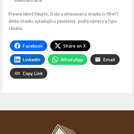
dokumentácie.
Presne identifikujte, či ide o ohlasovaciu stavbu (< 50 m²)
alebo stavbu vyžadujúcu povolenie, podľa výmery a typu
zásahu.
Facebook
Share on X
LinkedIn
WhatsApp
Email
Copy Link