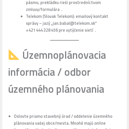
pásmo, prekládku rieši prostredníctvom
zmluvy/formulára .
Telekom (Slovak Telekom): emailový kontakt
správy – jazý „jan.babal@telekom.sk“
+421 444 328 456 pre vytýčenie sietí .
Územnoplánovacia
informácia / odbor
územného plánovania
Oslovte priamo stavebný úrad / oddelenie územného
plánovania vašej obce/mesta. Mnohé majú online